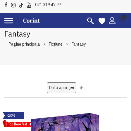
021 319 47 97
Fantasy
Pagina principală
Ficțiune
Fantasy
Setati
ascendent
-20%