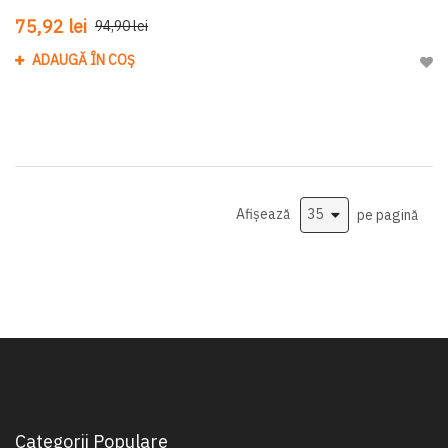
75,92 lei
94,90 lei
ADAUGĂ ÎN COȘ
Adau
Afișează
pe pagină
Categorii Populare