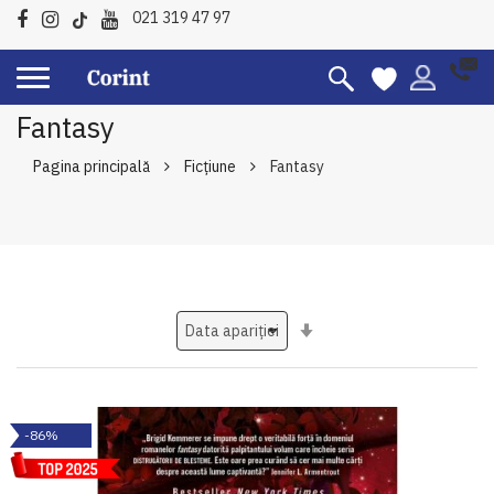
021 319 47 97
Fantasy
Pagina principală
Ficțiune
Fantasy
Setati
ascendent
-86%