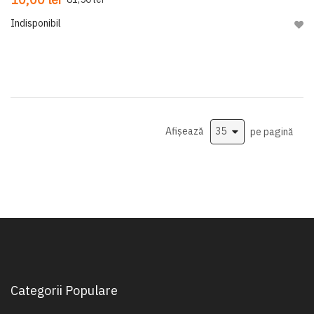
Indisponibil
Adau
Afișează
pe pagină
Categorii Populare