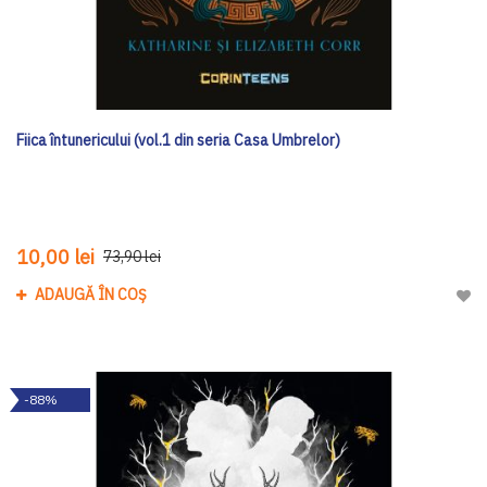
Fiica întunericului (vol.1 din seria Casa Umbrelor)
10,00 lei
73,90 lei
ADAUGĂ ÎN COȘ
Adau
-88%