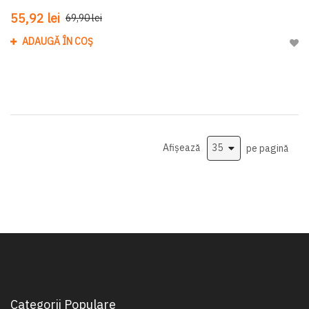
55,92 lei
69,90 lei
ADAUGĂ ÎN COȘ
Adau
Afișează
pe pagină
Categorii Populare