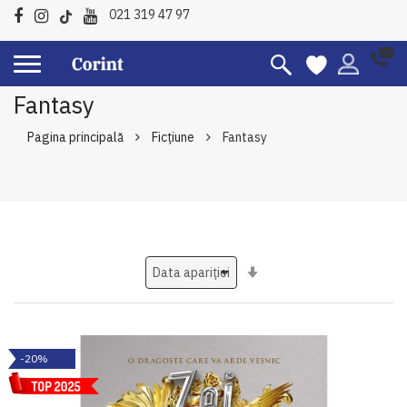
021 319 47 97
Fantasy
Pagina principală
Ficțiune
Fantasy
Setati
ascendent
-20%