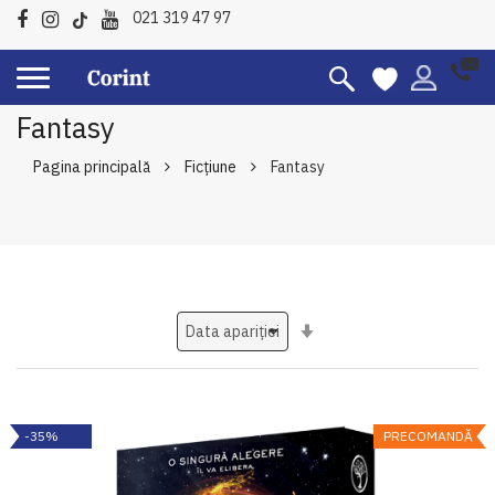
021 319 47 97
Fantasy
Pagina principală
Ficțiune
Fantasy
Setati
ascendent
-35%
PRECOMANDĂ