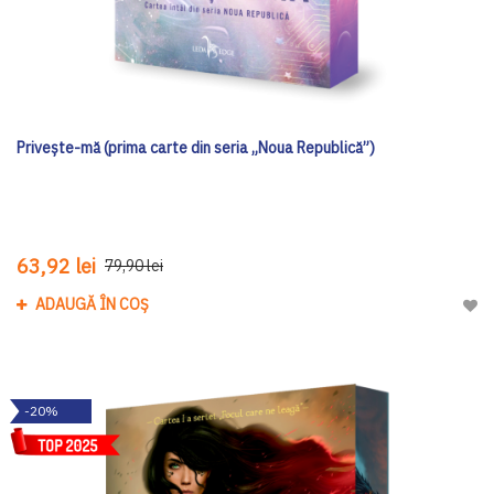
Privește-mă (prima carte din seria „Noua Republică”)
63,92 lei
79,90 lei
ADAUGĂ ÎN COȘ
Adau
-20%