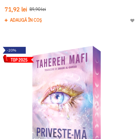
71,92 lei
89,90 lei
ADAUGĂ ÎN COȘ
Adau
-20%