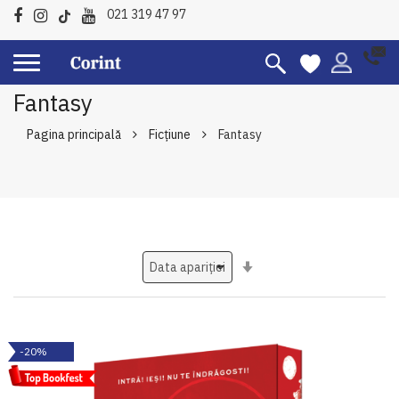
021 319 47 97
Fantasy
Pagina principală
Ficțiune
Fantasy
Setati
ascendent
-20%