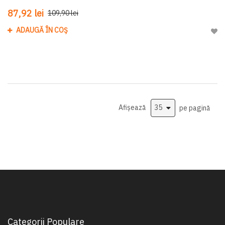
87,92 lei
109,90 lei
ADAUGĂ ÎN COȘ
Adau
Afișează
pe pagină
Categorii Populare