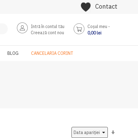
Contact
Intră în contul tău
Coşul meu
Creează cont nou
0,00 lei
BLOG
CANCELARIA CORINT
Setati
ascendent