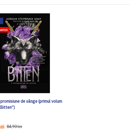
O promisiune de sânge (primul volum
 „Bitten”)
ei
84,90 lei