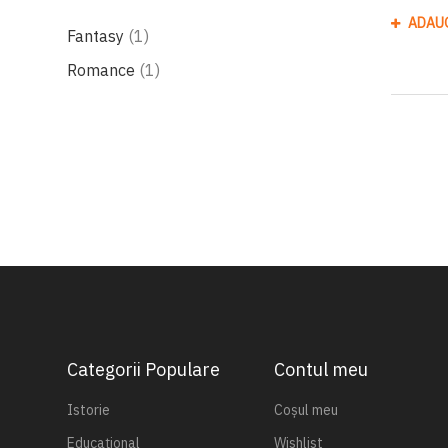
ADAU
produs
Fantasy
1
produs
Romance
1
Categorii Populare
Contul meu
Istorie
Coșul meu
Educațional
Wishlist