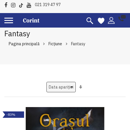
021 319 47 97
Fantasy
Pagina principală
Ficțiune
Fantasy
Setati
ascendent
-83%