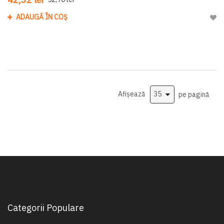
ADAUGĂ ÎN COȘ
Adau
Afișează
pe pagină
Categorii Populare