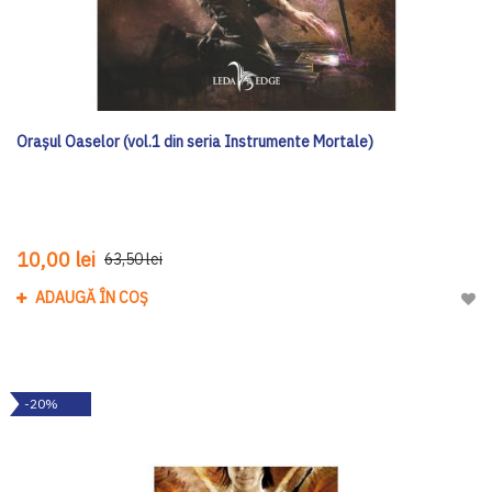
Orașul Oaselor (vol.1 din seria Instrumente Mortale)
10,00 lei
63,50 lei
ADAUGĂ ÎN COȘ
Adau
-20%