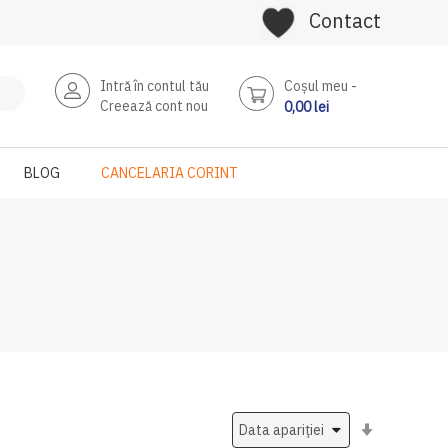
Contact
Intră în contul tău
Coşul meu
Creează cont nou
0,00 lei
BLOG
CANCELARIA CORINT
Setati
ascendent