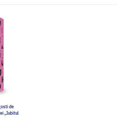
gosti de
ei „Iubitul