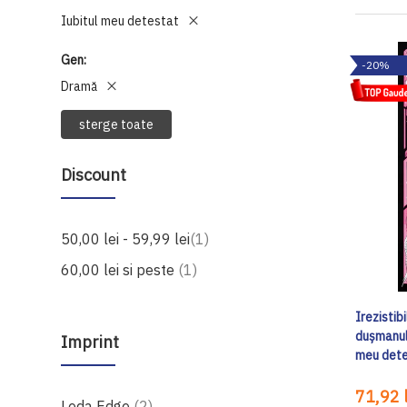
Iubitul meu detestat
Gen
-20%
Dramă
sterge toate
Discount
produs
50,00 lei
-
59,99 lei
1
produs
60,00 lei
si peste
1
Irezistib
dușmanul 
Imprint
meu dete
71,92 l
produse
Leda Edge
2