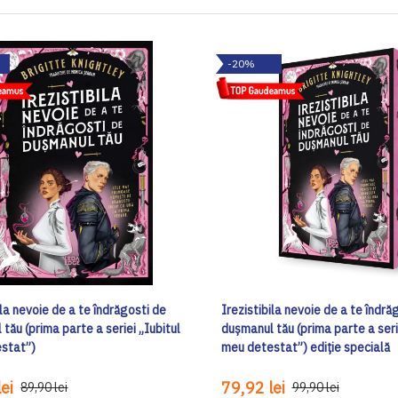
-20%
ila nevoie de a te îndrăgosti de
Irezistibila nevoie de a te îndră
tău (prima parte a seriei „Iubitul
dușmanul tău (prima parte a seri
stat”)
meu detestat”) ediţie specială
ei
79,92 lei
89,90 lei
99,90 lei