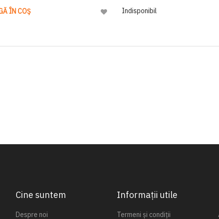
Indisponibil
GĂ ÎN COȘ
Adaugă
la
Lista
de
Dorinte
Cine suntem
Informații utile
Despre noi
Termeni și condiții