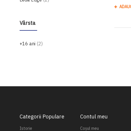
ADAU
Vârsta
produse
+16 ani
2
Categorii Populare
Contul meu
Istorie
Coșul meu