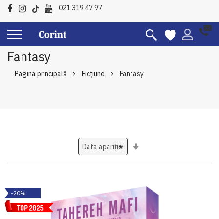
021 319 47 97
Fantasy
Pagina principală
Ficțiune
Fantasy
Setati
ascendent
-20%