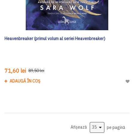
Heavenbreaker (primul volum al seriei Heavenbreaker)
71,60 lei
89,50 lei
ADAUGĂ ÎN COȘ
Adau
Afișează
pe pagină