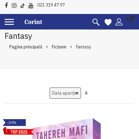
021 319 47 97
Fantasy
Pagina principală
Ficțiune
Fantasy
Setati
ascendent
-20%