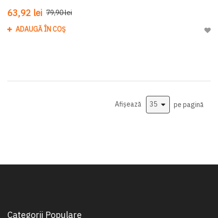
63,92 lei
79,90 lei
ADAUGĂ ÎN COȘ
Adau
Afișează
pe pagină
Categorii Populare