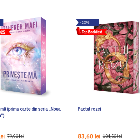
-20%
mă (prima carte din seria „Noua
Pactul rozei
ă”)
ei
83,60 lei
79,90 lei
104,50 lei