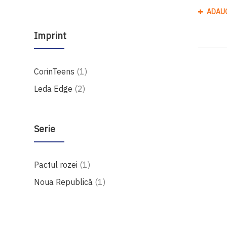
ADAU
Imprint
produs
CorinTeens
1
produse
Leda Edge
2
Serie
produs
Pactul rozei
1
produs
Noua Republică
1