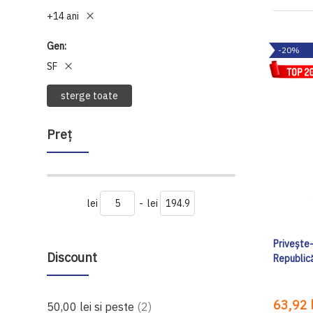
+14 ani
Gen
-20%
SF
sterge toate
Preţ
lei
-
lei
Privește-
Discount
Republic
63,92 l
produse
50,00 lei
si peste
2