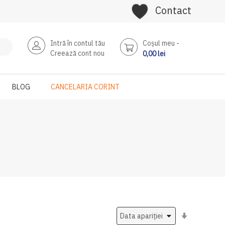
Contact
Intră în contul tău
Coşul meu
Creează cont nou
0,00 lei
BLOG
CANCELARIA CORINT
Setati
ascendent