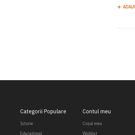
ADAU
Categorii Populare
Contul meu
Istorie
Coșul meu
Educațional
Wishlist