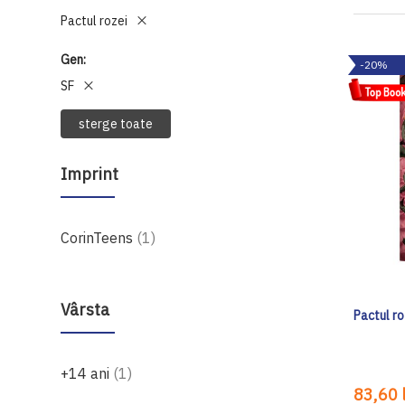
Pactul rozei
Gen
-20%
SF
sterge toate
Imprint
produs
CorinTeens
1
Vârsta
Pactul ro
produs
+14 ani
1
83,60 l