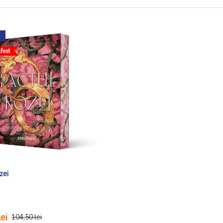
zei
ei
104,50 lei