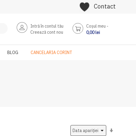
Contact
Intră în contul tău
Coşul meu
Creează cont nou
0,00 lei
BLOG
CANCELARIA CORINT
Setati
ascendent