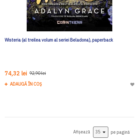
Wisteria (al treilea volum al seriei Beladona), paperback
74,32 lei
92,90 lei
ADAUGĂ ÎN COȘ
Adau
Afișează
pe pagină