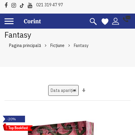
021 319 47 97
Fantasy
Pagina principală
Ficțiune
Fantasy
Setati
ascendent
-20%