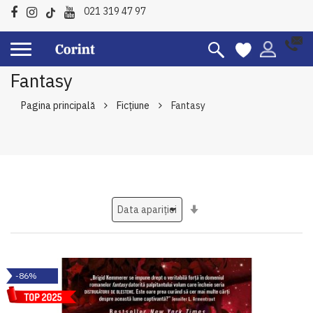
021 319 47 97
Fantasy
Pagina principală
Ficțiune
Fantasy
Setati
ascendent
-86%