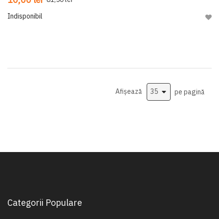
Indisponibil
Adau
Afișează
pe pagină
Categorii Populare