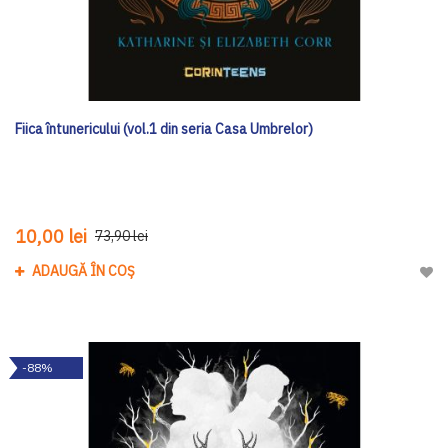
Fiica întunericului (vol.1 din seria Casa Umbrelor)
10,00 lei
73,90 lei
ADAUGĂ ÎN COȘ
Adau
-88%