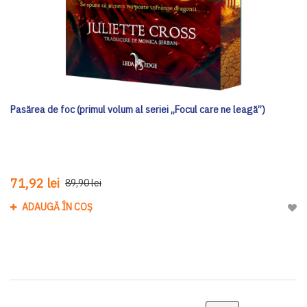
Pasărea de foc (primul volum al seriei „Focul care ne leagă”)
71,92 lei
89,90 lei
ADAUGĂ ÎN COȘ
Adau