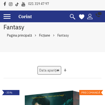
021 319 47 97
Fantasy
Pagina principală
Ficțiune
Fantasy
Setati
ascendent
-35%
PRECOMANDĂ