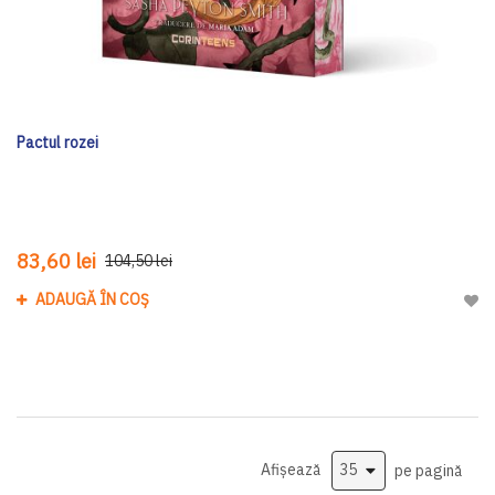
Pactul rozei
83,60 lei
104,50 lei
ADAUGĂ ÎN COȘ
Adau
Afișează
pe pagină