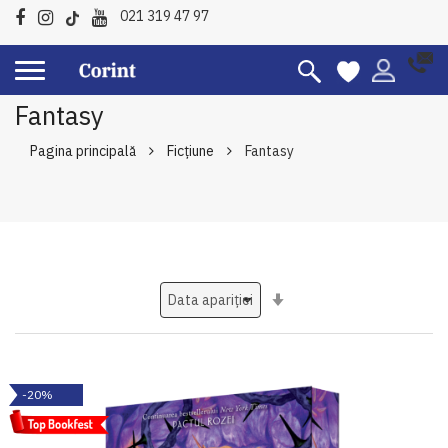
021 319 47 97
Fantasy
Pagina principală
Ficțiune
Fantasy
Setati
ascendent
-20%