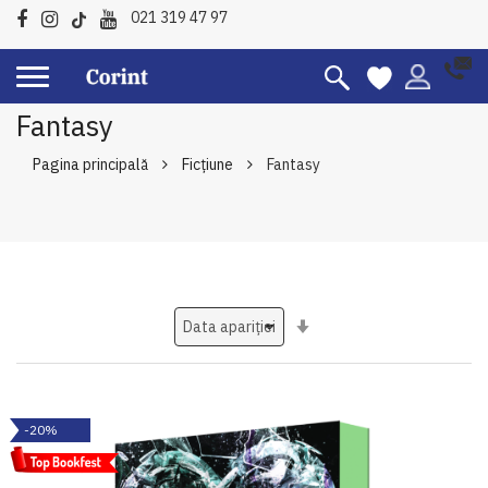
021 319 47 97
Fantasy
Pagina principală
Ficțiune
Fantasy
Setati
ascendent
-20%