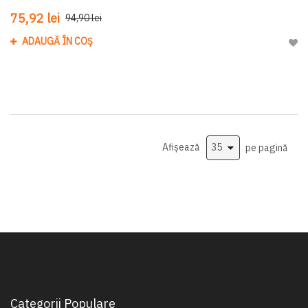
75,92 lei
94,90 lei
ADAUGĂ ÎN COȘ
Adau
Afișează
pe pagină
Categorii Populare