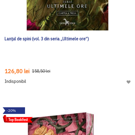
Lanțul de spini (vol. 3 din seria „Ultimele ore”)
126,80 lei
158,50 lei
Indisponibil
Adau
-20%