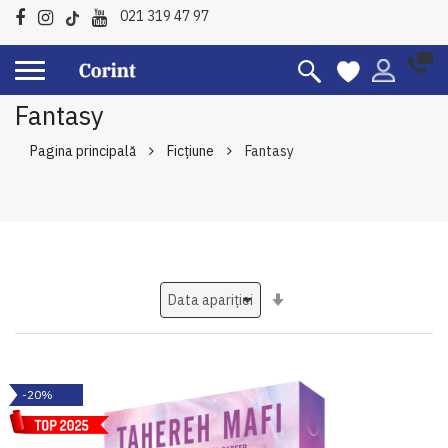
021 319 47 97
Fantasy
Pagina principală
Ficțiune
Fantasy
Setati
ascendent
-20%