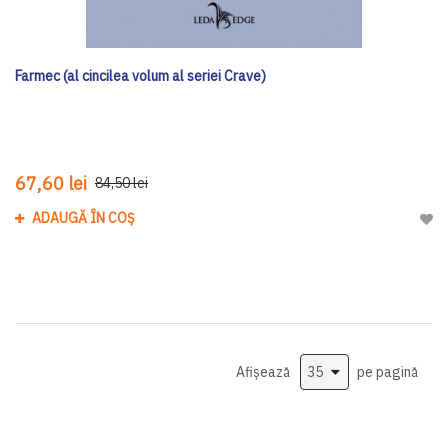
Farmec (al cincilea volum al seriei Crave)
67,60 lei
84,50 lei
ADAUGĂ ÎN COȘ
Adau
Afișează
pe pagină