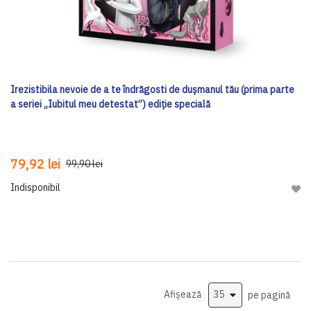
Irezistibila nevoie de a te îndrăgosti de dușmanul tău (prima parte
a seriei „Iubitul meu detestat”) ediţie specială
79,92 lei
99,90 lei
Indisponibil
Adau
Afișează
pe pagină