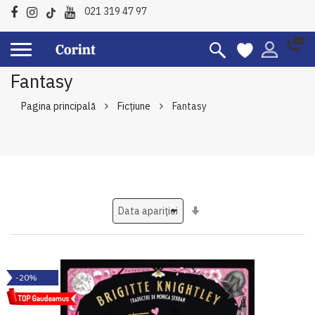
021 319 47 97
Fantasy
Pagina principală
Ficțiune
Fantasy
Setati
ascendent
-20%