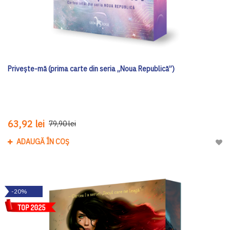
Privește-mă (prima carte din seria „Noua Republică”)
63,92 lei
79,90 lei
ADAUGĂ ÎN COȘ
Adau
-20%