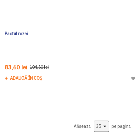
Pactul rozei
83,60 lei
104,50 lei
ADAUGĂ ÎN COȘ
Adau
Afișează
pe pagină