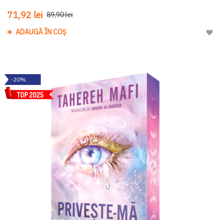
71,92 lei
89,90 lei
ADAUGĂ ÎN COȘ
Adau
-20%