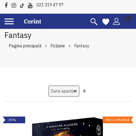
021 319 47 97
Fantasy
Pagina principală
Ficțiune
Fantasy
Setati
ascendent
-35%
PRECOMANDĂ