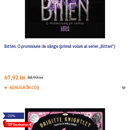
Bitten. O promisiune de sânge (primul volum al seriei „Bitten”)
67,92 lei
84,90 lei
ADAUGĂ ÎN COȘ
Adau
-20%