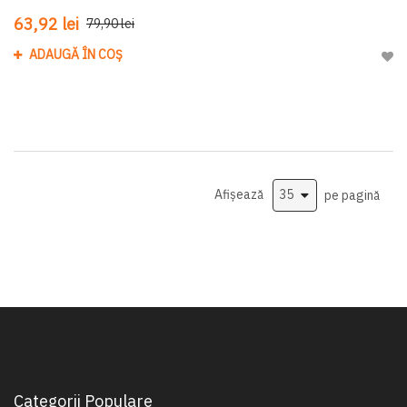
63,92 lei
79,90 lei
ADAUGĂ ÎN COȘ
Adau
Afișează
pe pagină
Categorii Populare