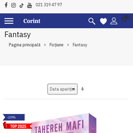
021 319 47 97
Fantasy
Pagina principală
Ficțiune
Fantasy
Setati
ascendent
-20%