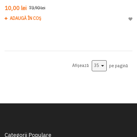
10,00 lei
73,90 lei
ADAUGĂ ÎN COȘ
Adau
Afișează
pe pagină
Categorii Populare