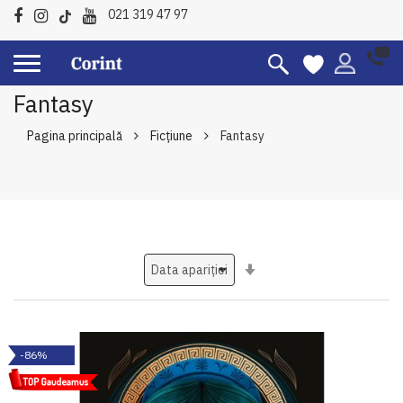
021 319 47 97
Fantasy
Pagina principală
Ficțiune
Fantasy
Setati
ascendent
-86%