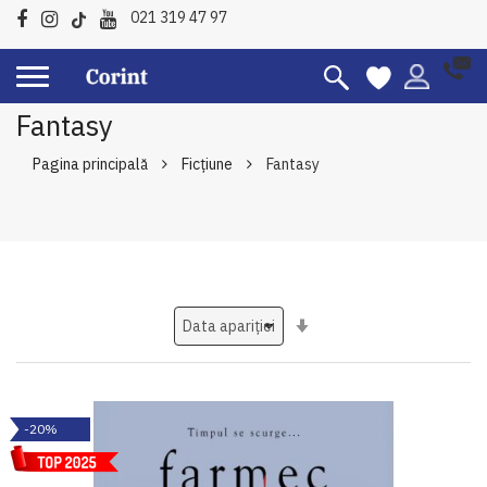
021 319 47 97
Fantasy
Pagina principală
Ficțiune
Fantasy
Setati
ascendent
-20%