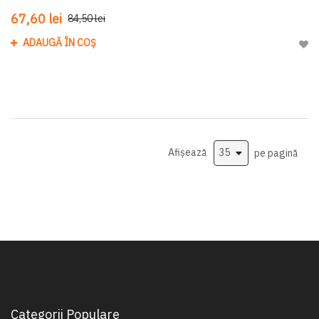
67,60 lei
84,50 lei
ADAUGĂ ÎN COȘ
Adau
Afișează
pe pagină
Categorii Populare