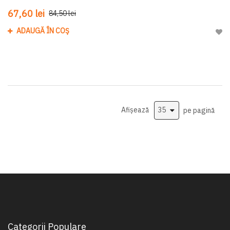
67,60 lei
84,50 lei
ADAUGĂ ÎN COȘ
Adau
Afișează
pe pagină
Categorii Populare