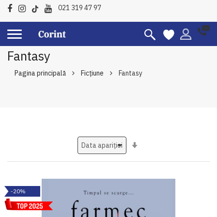
021 319 47 97
Fantasy
Pagina principală
Ficțiune
Fantasy
Setati
ascendent
-20%