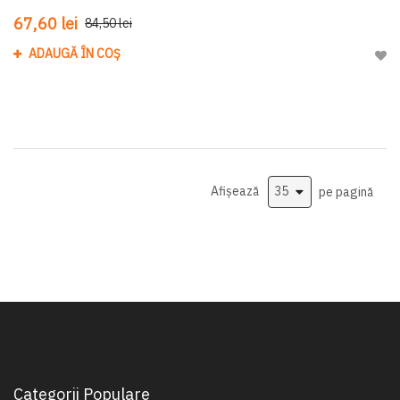
67,60 lei
84,50 lei
ADAUGĂ ÎN COȘ
Adau
Afișează
pe pagină
Categorii Populare