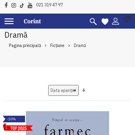
021 319 47 97
Dramă
Pagina principală
Ficțiune
Dramă
Setati
ascendent
-20%