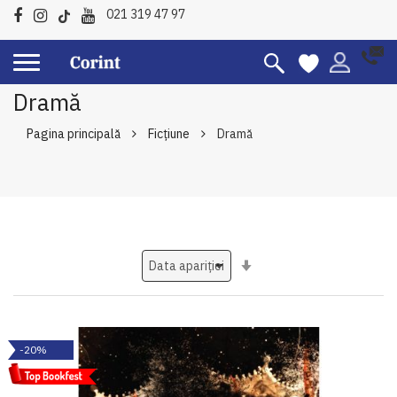
021 319 47 97
Dramă
Pagina principală
Ficțiune
Dramă
Setati
ascendent
-20%