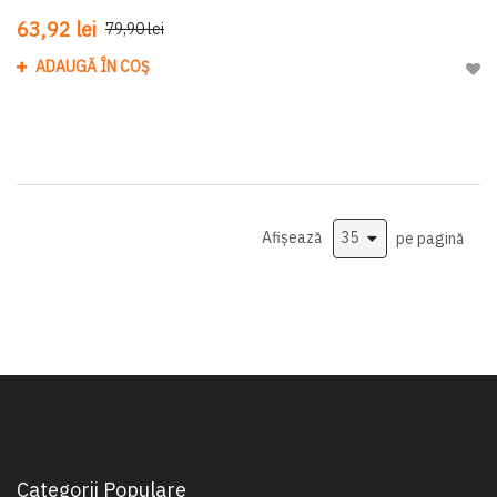
63,92 lei
79,90 lei
ADAUGĂ ÎN COȘ
Adau
Afișează
pe pagină
Categorii Populare