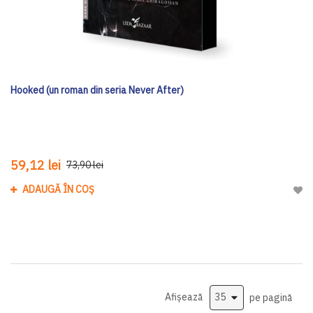
Hooked (un roman din seria Never After)
59,12 lei
73,90 lei
ADAUGĂ ÎN COȘ
Adau
Afișează
pe pagină