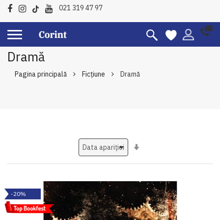
021 319 47 97
Dramă
Pagina principală
Ficțiune
Dramă
Setati
ascendent
-20%