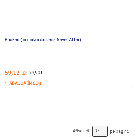
Hooked (un roman din seria Never After)
59,12 lei
73,90 lei
ADAUGĂ ÎN COȘ
Ada
Afișează
pe pagină