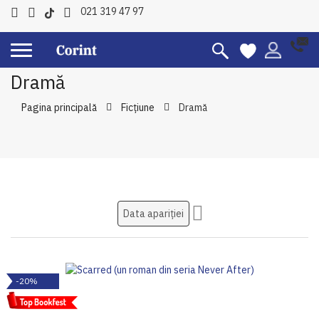
021 319 47 97
Dramă
Pagina principală
Ficțiune
Dramă
Setati
ascendent
-20%