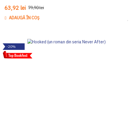
63,92 lei
79,90 lei
ADAUGĂ ÎN COȘ
Ada
-20%