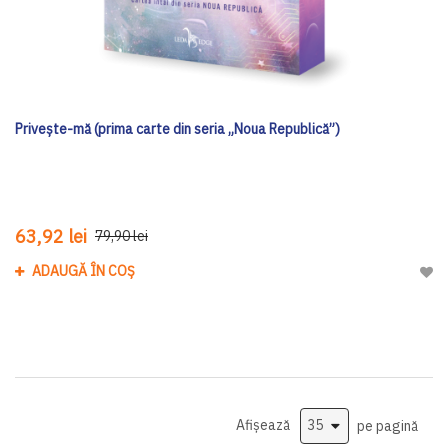
Privește-mă (prima carte din seria „Noua Republică”)
63,92 lei
79,90 lei
ADAUGĂ ÎN COȘ
Adau
Afișează
pe pagină