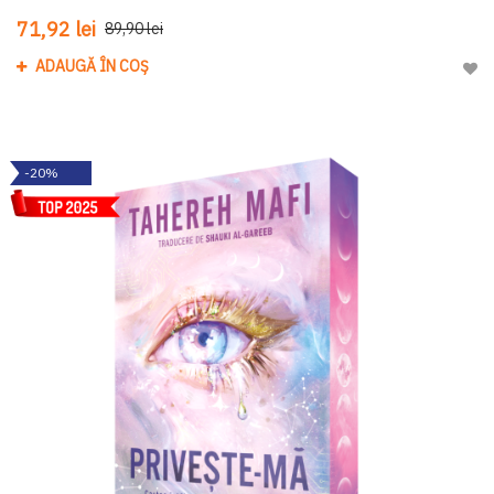
71,92 lei
89,90 lei
ADAUGĂ ÎN COȘ
Adau
-20%