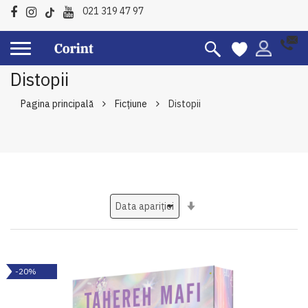
021 319 47 97
Distopii
Pagina principală
Ficțiune
Distopii
Setati
ascendent
-20%