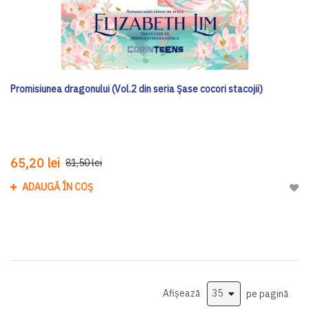
Promisiunea dragonului (Vol.2 din seria Șase cocori stacojii)
65,20 lei
81,50 lei
ADAUGĂ ÎN COȘ
Adau
Afișează
pe pagină