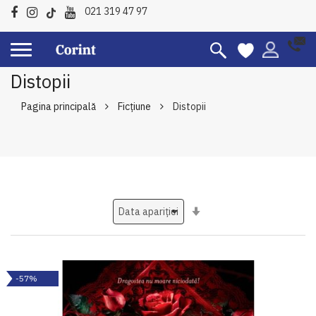
021 319 47 97
Distopii
Pagina principală
Ficțiune
Distopii
Setati
ascendent
-57%