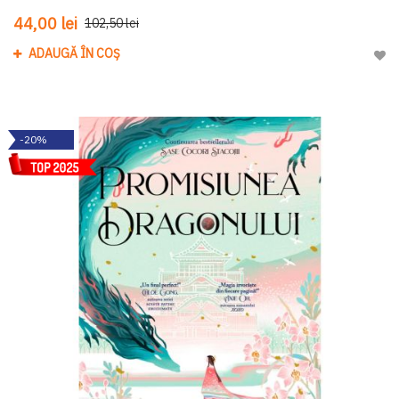
44,00 lei
102,50 lei
ADAUGĂ ÎN COȘ
Adau
-20%