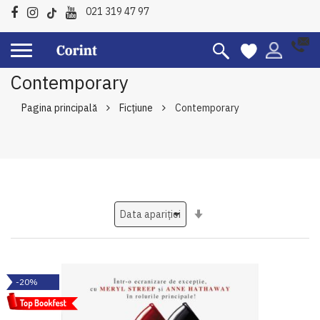
021 319 47 97
Contemporary
Pagina principală
Ficțiune
Contemporary
Setati
ascendent
-20%