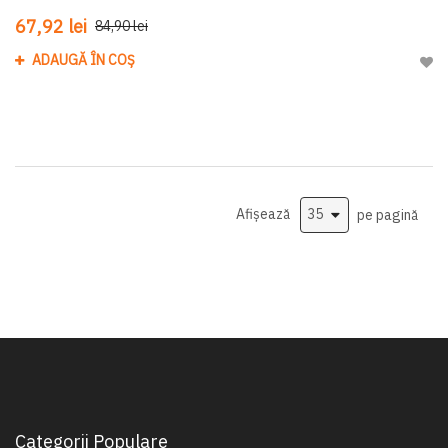
67,92 lei
84,90 lei
ADAUGĂ ÎN COȘ
Adau
Afișează
pe pagină
Categorii Populare