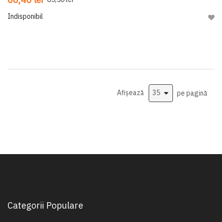
Indisponibil
Adau
Afișează
pe pagină
Categorii Populare