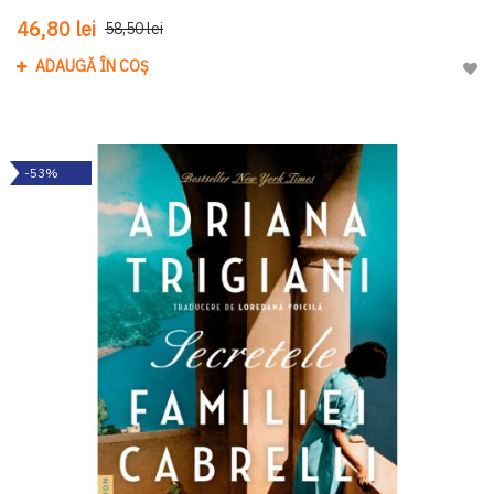
46,80 lei
58,50 lei
ADAUGĂ ÎN COȘ
Adau
-53%