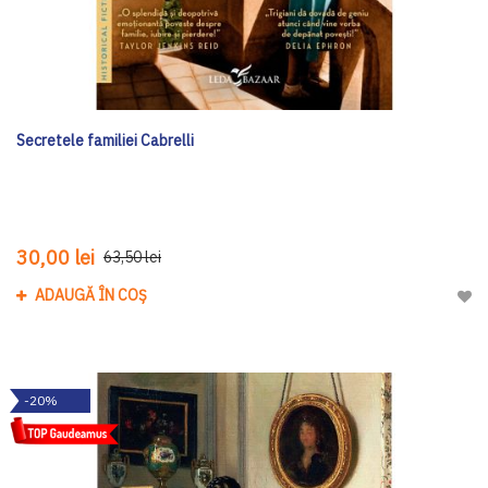
Secretele familiei Cabrelli
30,00 lei
63,50 lei
ADAUGĂ ÎN COȘ
Adau
-20%