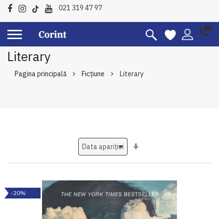
021 319 47 97
Literary
Pagina principală
Ficțiune
Literary
Setati
ascendent
-20%