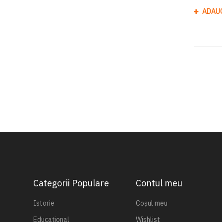
ADAU
Categorii Populare
Contul meu
Istorie
Coșul meu
Educațional
Wishlist