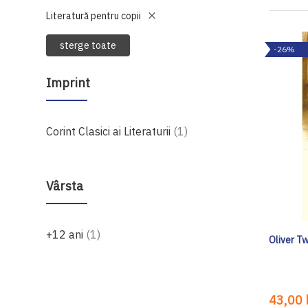
Literatură pentru copii
sterge toate
-26%
Imprint
produs
Corint Clasici ai Literaturii
1
Vârsta
produs
+12 ani
1
Oliver Tw
43,00 l