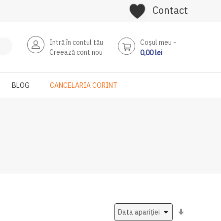
Contact
Intră în contul tău
Coşul meu
Creează cont nou
0,00 lei
BLOG
CANCELARIA CORINT
Setati
ascendent