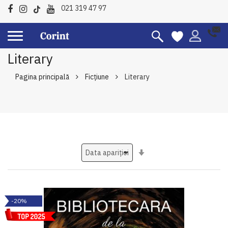
021 319 47 97
Literary
Pagina principală
Ficțiune
Literary
Setati
ascendent
-20%