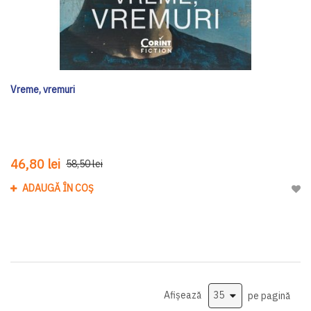
Vreme, vremuri
46,80 lei
58,50 lei
ADAUGĂ ÎN COȘ
Adau
Afișează
pe pagină