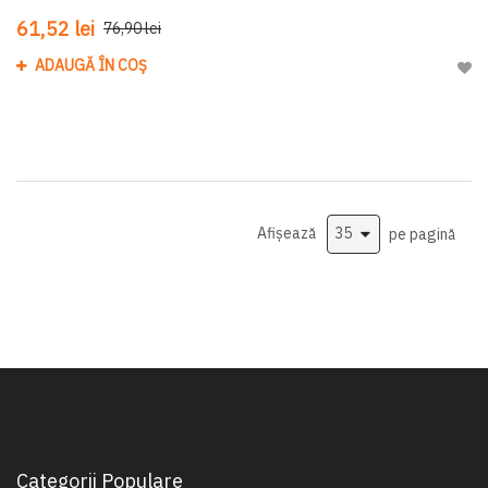
61,52 lei
76,90 lei
ADAUGĂ ÎN COȘ
Adau
Afișează
pe pagină
Categorii Populare