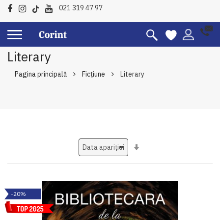
021 319 47 97
Literary
Pagina principală
Ficțiune
Literary
Setati
ascendent
-20%