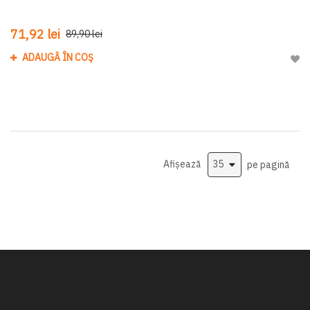
71,92 lei
89,90 lei
ADAUGĂ ÎN COȘ
Adau
Afișează
pe pagină