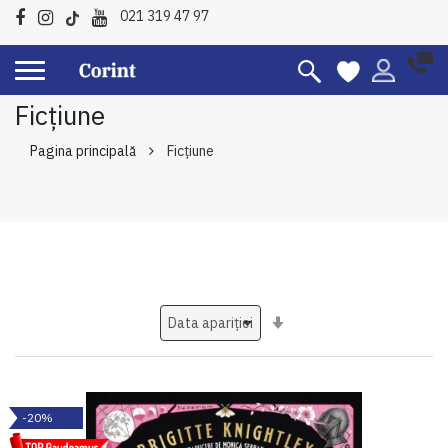
021 319 47 97
Ficțiune
Pagina principală
Ficțiune
Setati
ascendent
-20%