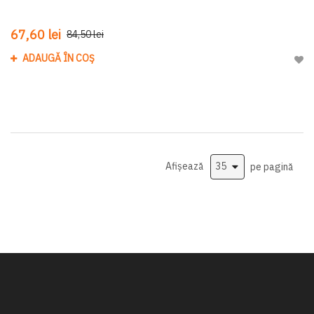
67,60 lei
84,50 lei
ADAUGĂ ÎN COȘ
Adau
Afișează
pe pagină