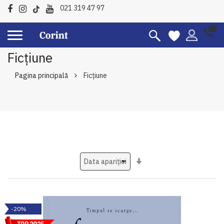
021 319 47 97
Ficțiune
Pagina principală
Ficțiune
Setati
ascendent
-20%