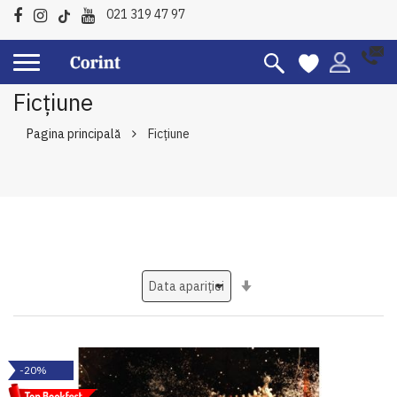
021 319 47 97
Ficțiune
Pagina principală
Ficțiune
Setati
ascendent
-20%