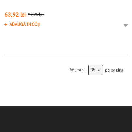
63,92 lei
79,90 lei
ADAUGĂ ÎN COȘ
Adau
Afișează
pe pagină