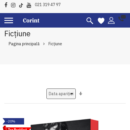
021 319 47 97
Ficțiune
Pagina principală
Ficțiune
Setati
ascendent
-20%