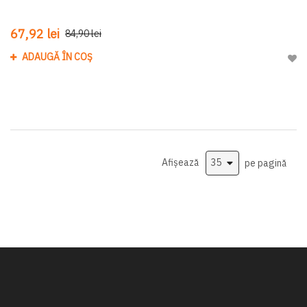
67,92 lei
84,90 lei
ADAUGĂ ÎN COȘ
Adau
Afișează
pe pagină