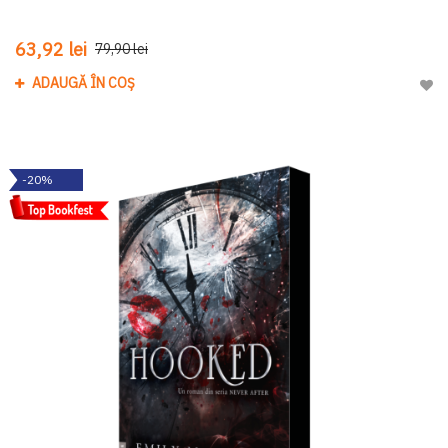
63,92 lei
79,90 lei
ADAUGĂ ÎN COȘ
Adau
-20%