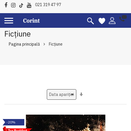
021 319 47 97
Ficțiune
Pagina principală
Ficțiune
Setati
ascendent
-20%