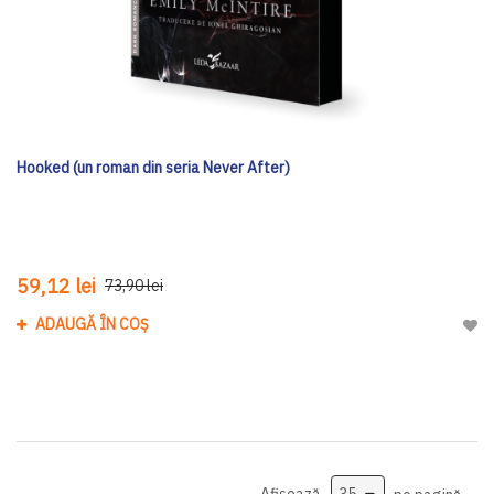
Hooked (un roman din seria Never After)
59,12 lei
73,90 lei
ADAUGĂ ÎN COȘ
Adau