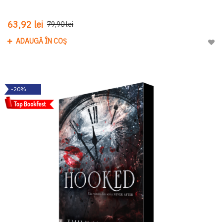
63,92 lei
79,90 lei
ADAUGĂ ÎN COȘ
Adau
-20%