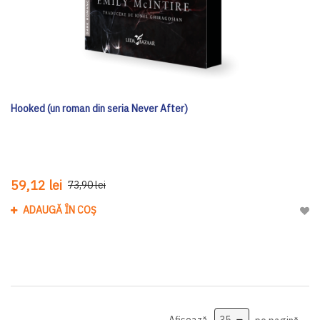
Hooked (un roman din seria Never After)
59,12 lei
73,90 lei
ADAUGĂ ÎN COȘ
Adau