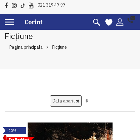
021 319 47 97
Ficțiune
Pagina principală
Ficțiune
Setati
ascendent
-20%