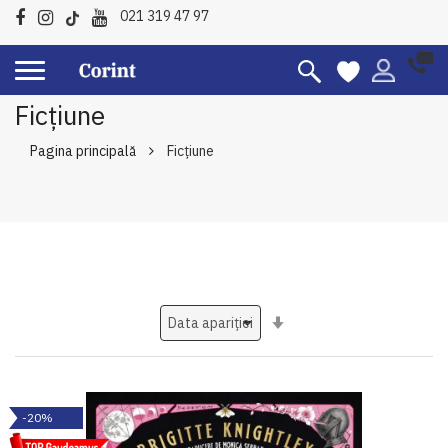
021 319 47 97
Ficțiune
Pagina principală
Ficțiune
Setati
ascendent
-20%