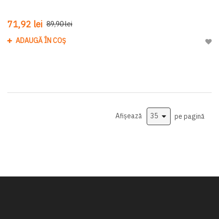
71,92 lei
89,90 lei
ADAUGĂ ÎN COȘ
Adau
Afișează
pe pagină