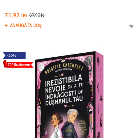
71,92 lei
89,90 lei
ADAUGĂ ÎN COȘ
Adau
-20%