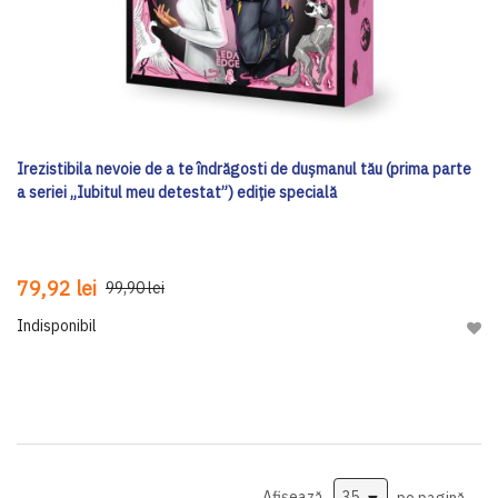
Irezistibila nevoie de a te îndrăgosti de dușmanul tău (prima parte
a seriei „Iubitul meu detestat”) ediţie specială
79,92 lei
99,90 lei
Indisponibil
Adau
Afișează
pe pagină