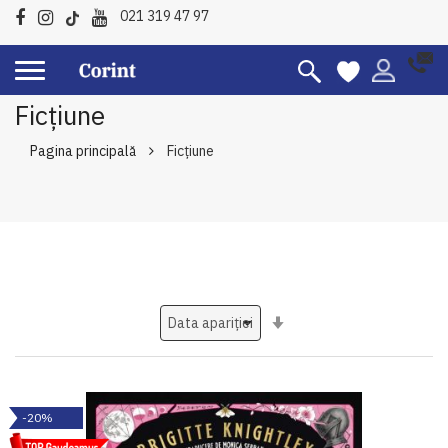
021 319 47 97
Ficțiune
Pagina principală
Ficțiune
Setati
ascendent
-20%