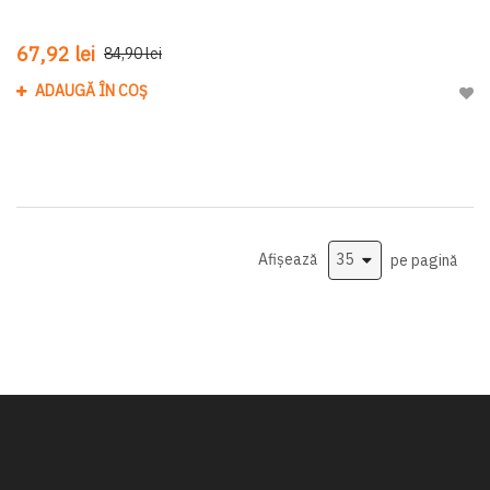
67,92 lei
84,90 lei
ADAUGĂ ÎN COȘ
Adau
Afișează
pe pagină