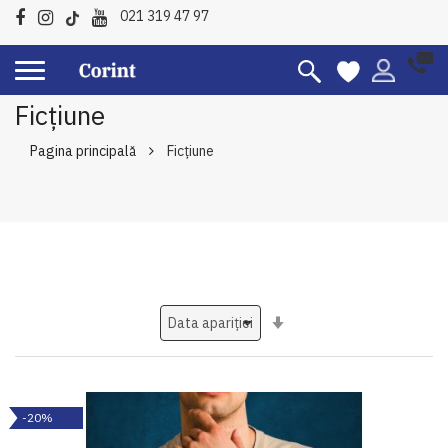
021 319 47 97
Ficțiune
Pagina principală
Ficțiune
Setati
ascendent
-20%