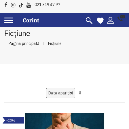
021 319 47 97
Ficțiune
Pagina principală
Ficțiune
Setati
ascendent
-20%