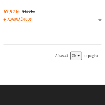
67,92 lei
84,90 lei
ADAUGĂ ÎN COȘ
Adau
Afișează
pe pagină