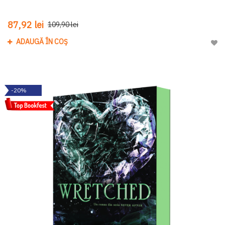
87,92 lei
109,90 lei
ADAUGĂ ÎN COȘ
Adau
-20%