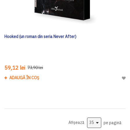
Hooked (un roman din seria Never After)
59,12 lei
73,90 lei
ADAUGĂ ÎN COȘ
Adau
Afișează
pe pagină