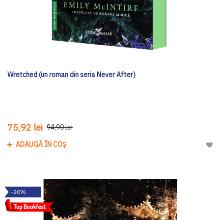
Wretched (un roman din seria Never After)
75,92 lei
94,90 lei
ADAUGĂ ÎN COȘ
Adau
-20%