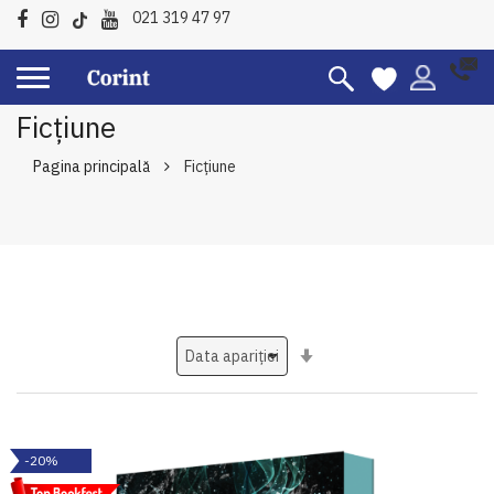
021 319 47 97
Ficțiune
Pagina principală
Ficțiune
Setati
ascendent
-20%