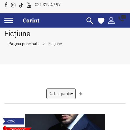
021 319 47 97
Ficțiune
Pagina principală
Ficțiune
Setati
ascendent
-20%