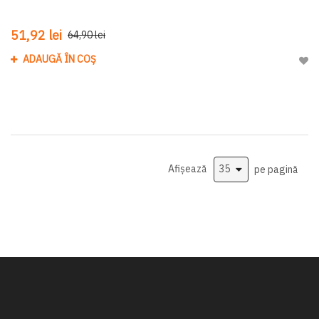
51,92 lei
64,90 lei
ADAUGĂ ÎN COȘ
Adau
Afișează
pe pagină