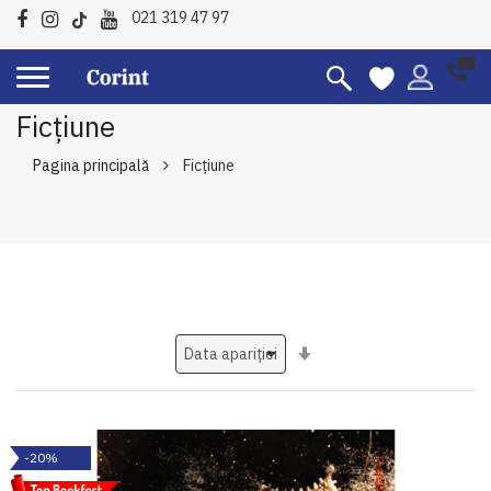
021 319 47 97
Ficțiune
Pagina principală
Ficțiune
Setati
ascendent
-20%