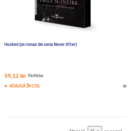
Hooked (un roman din seria Never After)
59,12 lei
73,90 lei
ADAUGĂ ÎN COȘ
Adau