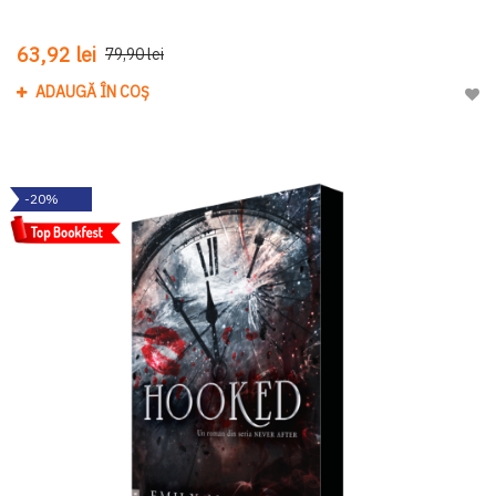
63,92 lei
79,90 lei
ADAUGĂ ÎN COȘ
Adau
-20%