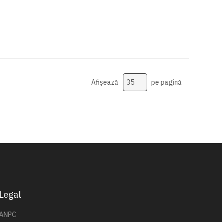
Afișează
pe pagină
Legal
ANPC