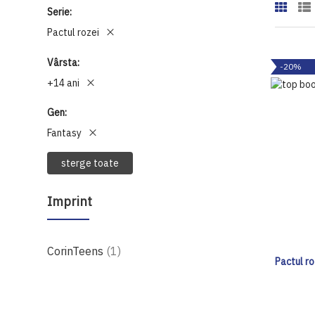
Serie
Pactul rozei
Vârsta
-20%
+14 ani
Gen
Fantasy
sterge toate
Imprint
produs
CorinTeens
1
Pactul ro