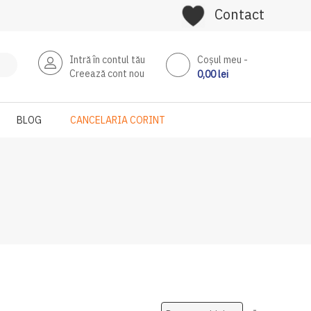
Contact
Intră în contul tău
Coşul meu
Creează cont nou
0,00 lei
BLOG
CANCELARIA CORINT
Setati