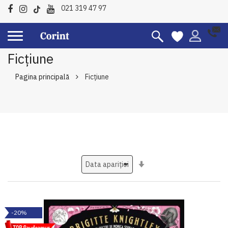
021 319 47 97
Ficțiune
Pagina principală
Ficțiune
Setati
ascendent
-20%