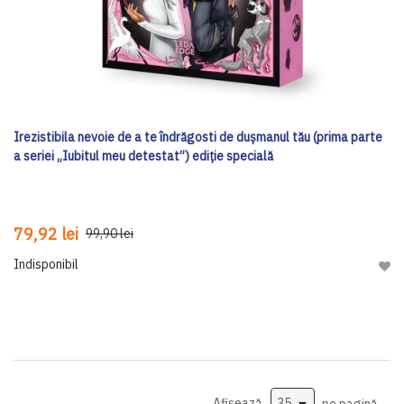
Irezistibila nevoie de a te îndrăgosti de dușmanul tău (prima parte
a seriei „Iubitul meu detestat”) ediţie specială
79,92 lei
99,90 lei
Indisponibil
Adau
Afișează
pe pagină