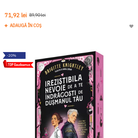
71,92 lei
89,90 lei
ADAUGĂ ÎN COȘ
Adau
-20%